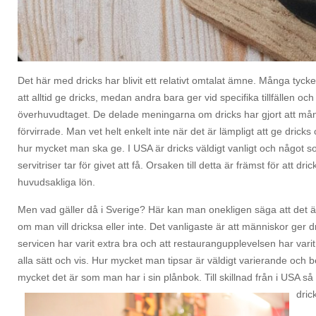
Det här med dricks har blivit ett relativt omtalat ämne. Många tycker
att alltid ge dricks, medan andra bara ger vid specifika tillfällen och
överhuvudtaget. De delade meningarna om dricks har gjort att mån
förvirrade. Man vet helt enkelt inte när det är lämpligt att ge dricks
hur mycket man ska ge. I USA är dricks väldigt vanligt och något s
servitriser tar för givet att få. Orsaken till detta är främst för att dr
huvudsakliga lön.
Men vad gäller då i Sverige? Här kan man onekligen säga att det är h
om man vill dricksa eller inte. Det vanligaste är att människor ger d
servicen har varit extra bra och att restaurangupplevelsen har varit
alla sätt och vis. Hur mycket man tipsar är väldigt varierande och 
mycket det är som man har i sin plånbok. Till skillnad från i USA s
dric