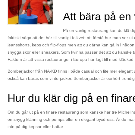
Att bära på en
På en vanlig restaurang kan du klä di
faktiskt säga att det hör till vanligt folkvett att förstå hur man ser
jeansshorts, keps och flip-flops men att du gärna kan gå in i någ
snygga skor eller sneakers. Som kvinna passar det att du kanske t
Faktum är att vissa restauranger i Europa har lagt till med klädkod f
Bomberjackor från NA-KD finns i både casual och lite mer elegant 
också kan bäras som vinterjackor. Bomberjackor är oerhört trendigt 
Hur du klär dig på en fina
Om du går ut på en finare restaurang som kanske har tre Michelins
en snygg klänning och pumps eller en elegant byxdress. Är du man
inte på dig kepsar eller hattar.