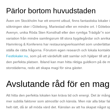
Pärlor bortom huvudstaden
Även om Stockholm har ett enormt utbud, finns fantastiska lokaler ö
sökningen sker i Göteborg, Mariestad eller en mindre ort. I Göteborg,
Avenyn, unika Röda Sten Konsthall eller den rymliga Trädgår”n so
variation från mindre samlingsrum till stora bygdegårdar och anrik
Hamnkrog & Konferens har restaurangverksamhet som underlättar pla
ställa de rätta frågorna. Förutom egen research och lokala kontakter
Festlokaler.nu
, som på ett värdefullt sätt samlar och hjälper till att
den perfekta platsen. Ibland kan man hitta riktiga guldkorn på de 
storstäderna, redo att skapa magi för sina gäster.
Avslutande råd för en magi
Att hitta den perfekta lokalen kan kräva tid och energi. Det är mån
mer subtila faktorer som atmosfär och känsla. Men när alla bitar fa
helt rätt, då är all möda värd det. Känslan av att ha skapat något spe