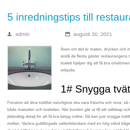
5 inredningstips till restau
admin
augusti 30, 2021
Även om det är maten, drycken och in
ändå de flesta gäster restaurangens to
toalett hjälper dig att få bra omdömen 
erbjuda.
1# Snygga tvät
Förutom att dina tvättfat naturligtvis ska vara fräscha och rena, s
både matsalen och toaletten. När kunden går ut till sitt sällskap och 
jätteviktig detalj för att få bra betyg online. Då kan just snygga tvät
mellan. Vackra guldfärgade vattenblandare med en hög välvd båge el