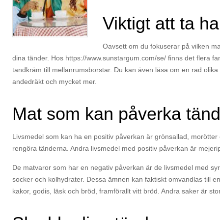
Viktigt att ta 
Oavsett om du fokuserar på vilken mat 
dina tänder. Hos https://www.sunstargum.com/se/ finns det flera f
tandkräm till mellanrumsborstar. Du kan även läsa om en rad olik
andedräkt och mycket mer.
Mat som kan påverka tände
Livsmedel som kan ha en positiv påverkan är grönsallad, morötter
rengöra tänderna. Andra livsmedel med positiv påverkan är mejerip
De matvaror som har en negativ påverkan är de livsmedel med syra.
socker och kolhydrater. Dessa ämnen kan faktiskt omvandlas till e
kakor, godis, läsk och bröd, framförallt vitt bröd. Andra saker är st