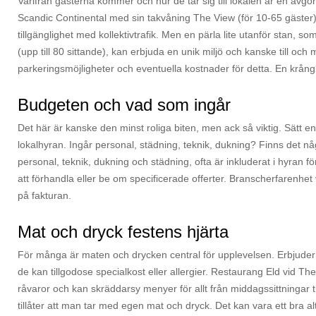
Varifrån gästerna kommer och hur de tar sig till lokalen är en avg
Scandic Continental med sin takvåning The View (för 10-65 gäster) 
tillgänglighet med kollektivtrafik. Men en pärla lite utanför stan,
(upp till 80 sittande), kan erbjuda en unik miljö och kanske till oc
parkeringsmöjligheter och eventuella kostnader för detta. En krång
Budgeten och vad som ingår
Det här är kanske den minst roliga biten, men ack så viktig. Sätt en
lokalhyran. Ingår personal, städning, teknik, dukning? Finns det n
personal, teknik, dukning och städning, ofta är inkluderat i hyran f
att förhandla eller be om specificerade offerter. Branscherfarenhet v
på fakturan.
Mat och dryck festens hjärta
För många är maten och drycken central för upplevelsen. Erbjuder 
de kan tillgodose specialkost eller allergier. Restaurang Eld vid
råvaror och kan skräddarsy menyer för allt från middagssittningar t
tillåter att man tar med egen mat och dryck. Det kan vara ett bra a