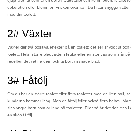
djupt tvättfat som är en del av tvättstället och kommoden, istället för a
dekoration eller blommor. Pricken över i:et. Du hittar snygga vatte
med din toalett.
2# Växter
Växter ger två positiva effekter på en toalett: det ser snyggt ut och
toalett. Helst större bladväxter i kruka eller en stor vas som står på 
regelbundet vattna dem och ta bort vissnade blad.
3# Fåtölj
Om du har en större toalett eller flera toaletter med en liten hall, s
kunderna kommer ihåg. Men en fåtölj fyller också flera behov. Mamm
sina yngre barn som är inne på toaletten. Eller så är det den ena i 
en skön fåtölj.