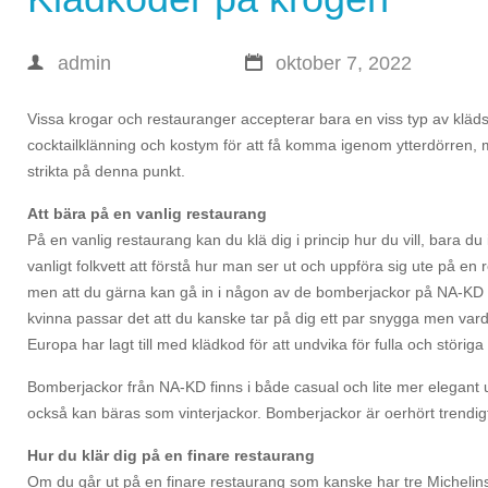
admin
oktober 7, 2022
Vissa krogar och restauranger accepterar bara en viss typ av klädse
cocktailklänning och kostym för att få komma igenom ytterdörren, me
strikta på denna punkt.
Att bära på en vanlig restaurang
På en vanlig restaurang kan du klä dig i princip hur du vill, bara du
vanligt folkvett att förstå hur man ser ut och uppföra sig ute på en
men att du gärna kan gå in i någon av de bomberjackor på NA-KD o
kvinna passar det att du kanske tar på dig ett par snygga men var
Europa har lagt till med klädkod för att undvika för fulla och störiga
Bomberjackor från NA-KD finns i både casual och lite mer elegant 
också kan bäras som vinterjackor. Bomberjackor är oerhört trendigt 
Hur du klär dig på en finare restaurang
Om du går ut på en finare restaurang som kanske har tre Michelins