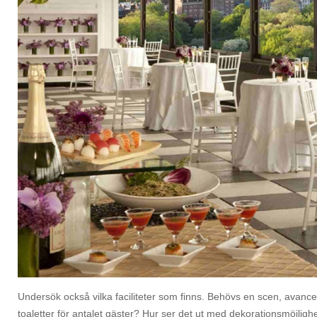
Undersök också vilka faciliteter som finns. Behövs en scen, avancera
toaletter för antalet gäster? Hur ser det ut med dekorationsmöjligh