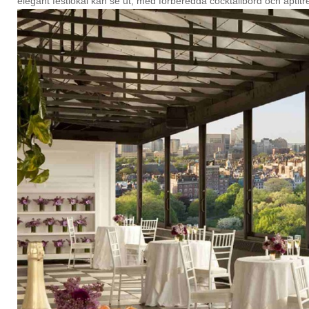
elegant festlokal kan se ut, med förberedda cocktailbord och aptitre