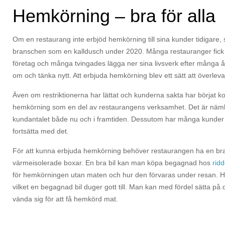
Hemkörning – bra för alla
Om en restaurang inte erbjöd hemkörning till sina kunder tidigare
branschen som en kalldusch under 2020. Många restauranger fick l
företag och många tvingades lägga ner sina livsverk efter många å
om och tänka nytt. Att erbjuda hemkörning blev ett sätt att överleva
Även om restriktionerna har lättat och kunderna sakta har börjat k
hemkörning som en del av restaurangens verksamhet. Det är nämlig
kundantalet både nu och i framtiden. Dessutom har många kunder v
fortsätta med det.
För att kunna erbjuda hemkörning behöver restaurangen ha en bra 
värmeisolerade boxar. En bra bil kan man köpa begagnad hos
rid
för hemkörningen utan maten och hur den förvaras under resan. Hu
vilket en begagnad bil duger gott till. Man kan med fördel sätta på
vända sig för att få hemkörd mat.