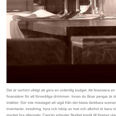
Det är oerhört viktigt att göra en ordentlig budget. Att finansiera en
finansiärer för att förverkliga drömmen. Innan du lånar pengar är d
intäkter. Gör inte misstaget att utgå från det bästa tänkbara scenari
inventarier, inredning, hyra och inköp av mat och alkohol är bar
mycket bra alternativ. Capcito erbjuder flexibel kredit till företag uta