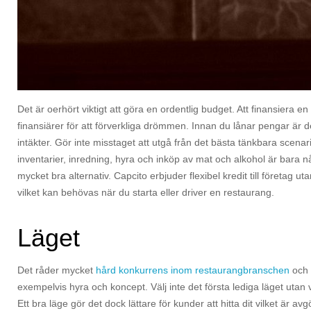
Det är oerhört viktigt att göra en ordentlig budget. Att finansiera en
finansiärer för att förverkliga drömmen. Innan du lånar pengar är d
intäkter. Gör inte misstaget att utgå från det bästa tänkbara scenari
inventarier, inredning, hyra och inköp av mat och alkohol är bar
mycket bra alternativ. Capcito erbjuder flexibel kredit till företag uta
vilket kan behövas när du starta eller driver en restaurang.
Läget
Det råder mycket
hård konkurrens inom restaurangbranschen
och 
exempelvis hyra och koncept. Välj inte det första lediga läget utan
Ett bra läge gör det dock lättare för kunder att hitta dit vilket är a